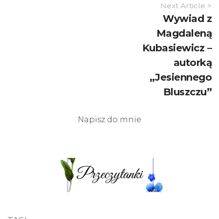
Article
Next Article >
Navigation
Wywiad z
Magdaleną
Kubasiewicz –
autorką
„Jesiennego
Bluszczu”
Napisz do mnie