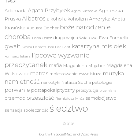
TAGI
Agata Przybyłek
Agnieszka
Adamada
Agata Suchocka
Albatros
Pruska
Ameryka
alkohol
alkoholizm
Aneta
boże narodzenie
Krasińska
Augusta Docher
choroba
druga wojna światowa
Ewa Formella
Daria Orlicz
katarzyna misiołek
gwałt
Iwona Banach
Jorn Lier Horst
lipcowe wyzwanie
lekarz
komisarz
przeczytanek
mafia
Magdalena
Magdalena Majcher
muzyka
matras
Witkiewicz
molestowanie
Muza
mróz
namiętność
narkotyki
Natasza Socha
patologia
porwanie
postapokaliptyczny
prostytucja
przemiana
przeszłość
przemoc
samobójstwo
Remigiusz Mróz
śledztwo
sensacja
społeczność
© 2026
built with
SocialMag
and
WordPress