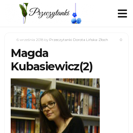
6 września 2018
by
Przeczytanki Dorota Lińska-Złoch
0
Magda
Kubasiewicz(2)