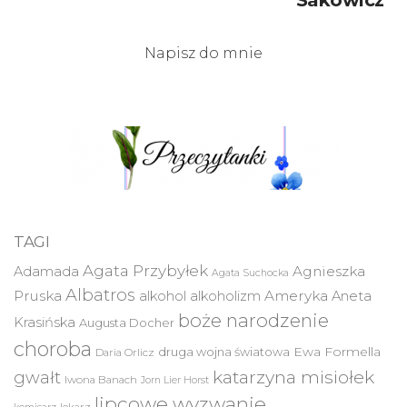
Sakowicz”
Napisz do mnie
TAGI
Agata Przybyłek
Agnieszka
Adamada
Agata Suchocka
Albatros
Pruska
Ameryka
alkohol
alkoholizm
Aneta
boże narodzenie
Krasińska
Augusta Docher
choroba
druga wojna światowa
Ewa Formella
Daria Orlicz
katarzyna misiołek
gwałt
Iwona Banach
Jorn Lier Horst
lipcowe wyzwanie