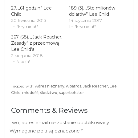
r
o
(
k
27. „61 godzin” Lee
189 (3). „Sto milionów
O
(
Child
p
O
dolarów” Lee Child
e
p
20 kwietnia 2015
14 stycznia 2017
n
e
s
n
In "kryminał"
In "kryminał"
i
s
n
i
367 (58). „Jack Reacher.
n
n
Zasady” z przedmową
e
n
Lee Child’a
w
e
w
w
2 sierpnia 2018
i
w
In "akcja"
n
i
d
n
o
d
w
o
)
w
)
Tagged with:
Adres nieznany
,
Albatros
,
Jack Reacher
,
Lee
Child
,
młodość
,
śledztwo
,
superbohater
Comments & Reviews
Twój adres email nie zostanie opublikowany.
Wymagane pola są oznaczone
*