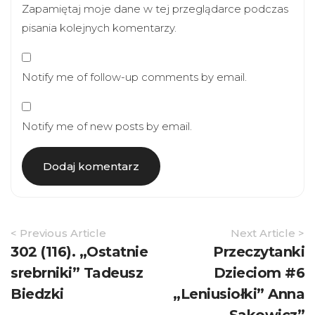
Zapamiętaj moje dane w tej przeglądarce podczas
pisania kolejnych komentarzy.
Notify me of follow-up comments by email.
Notify me of new posts by email.
Article
< Previous Article
Next Article >
Navigation
302 (116). „Ostatnie
Przeczytanki
srebrniki” Tadeusz
Dzieciom #6
Biedzki
„Leniusiołki” Anna