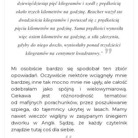
dziewięćdziesiąt pięć kilogramów i szedł z prędkością
około trzech kilometrów na godzinę. Reacher ważył sto
dwadzieścia kilogramów i poruszał się z prędkością
pięciu kilometrów na godzinę. Suma prędkości wynosiła
więc osiem kilometrów na godzinę, a siła zderzenia,
gdyby do niego doszło, wyniosłaby ponad trzydzieści
kilogramów na centymetr kwadratowy.”
Mi osobiście bardzo się spodobał ten zbiór
opowiadań. Oczywiście niektóre wciągnęły mnie
bardziej, inne tak mocno mnie nie ujęły, ale całość
odebrałam jako spójną i wielowymiarową.
Ciekawa jest różnorodność tematów:
od mafijnych porachunków, przez poszukiwanie
szpiega, do tajemnicy ukrytej w lasach. Mamy
nawet wieczór wigilijny w zasypanym śniegiem
dworku w Anglii. Sądzę, że każdy czytelnik
znajdzie tutaj coś dla siebie.