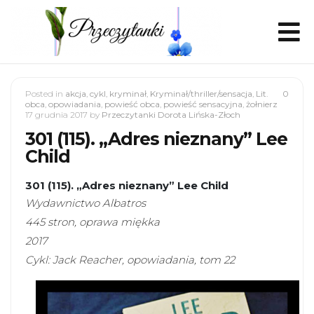
Posted in
akcja
,
cykl
,
kryminał
,
Kryminał/thriller/sensacja
,
Lit.
0
obca
,
opowiadania
,
powieść obca
,
powieść sensacyjna
,
żołnierz
17 grudnia 2017
by
Przeczytanki Dorota Lińska-Złoch
301 (115). „Adres nieznany” Lee
Child
301 (115). „Adres nieznany” Lee Child
Wydawnictwo Albatros
445 stron, oprawa miękka
2017
Cykl: Jack Reacher, opowiadania, tom 22