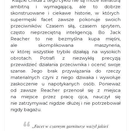
Książki Childa z tego cyklu nie są może literaturą
ambitną i wymagającą, ale to dobrze
skonstruowane i ciekawe historie, w których
supermęski facet zawsze pokonuje swoich
przeciwników. Czasem siłą, czasem sprytem,
często nieprzeciętną inteligencją. Bo Jack
Reacher to nie bezmyślna kupa mięśni,
ale skomplikowana maszyneria,
w której wszystkie trybiki działają na wysokich
obrotach. Potrafi z niezwykłą precyzją
przewidzieć działania przeciwnika i ocenić swoje
szanse. Jego brak przywiązania do rzeczy
materialnych czyni z niego dziwaka i wywołuje
zaskoczenie u napotykanych osób. Ponieważ
od zawsze Reacher przenosił się z miejsca
na miejsce przez pracę ojca, nauczył się
nie zatrzymywać nigdzie dłużej i nie potrzebował
nigdy bagażu.
„Facet w czarnym garniturze ważył jakieś